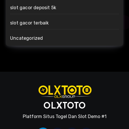
slot gacor deposit 5k
slot gacor terbaik
Uncategorized
OLXTOTO
Platform Situs Togel Dan Slot Demo #1