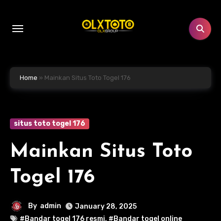
Skip
to
content
Home
»
Mainkan Situs Toto Togel 176
situs toto togel 176
Mainkan Situs Toto
Togel 176
By
admin
January 28, 2025
#Bandar togel 176 resmi
,
#Bandar togel online