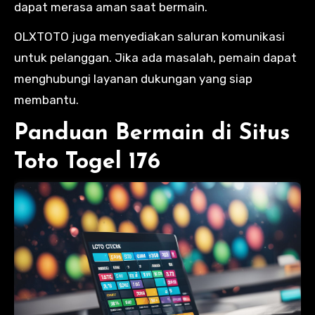
dapat merasa aman saat bermain.
OLXTOTO juga menyediakan saluran komunikasi
untuk pelanggan. Jika ada masalah, pemain dapat
menghubungi layanan dukungan yang siap
membantu.
Panduan Bermain di Situs
Toto Togel 176