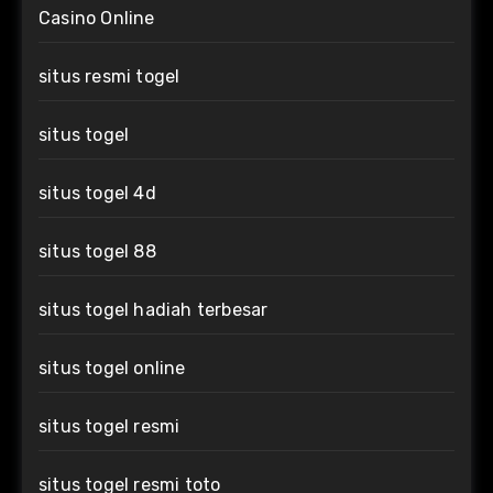
Casino Online
situs resmi togel
situs togel
situs togel 4d
situs togel 88
situs togel hadiah terbesar
situs togel online
situs togel resmi
situs togel resmi toto