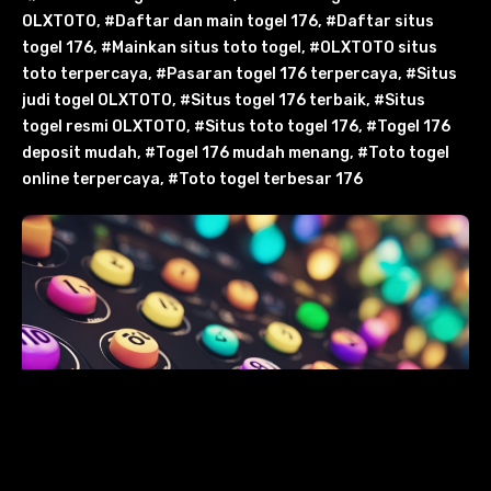
OLXTOTO
,
#Daftar dan main togel 176
,
#Daftar situs
togel 176
,
#Mainkan situs toto togel
,
#OLXTOTO situs
toto terpercaya
,
#Pasaran togel 176 terpercaya
,
#Situs
judi togel OLXTOTO
,
#Situs togel 176 terbaik
,
#Situs
togel resmi OLXTOTO
,
#Situs toto togel 176
,
#Togel 176
deposit mudah
,
#Togel 176 mudah menang
,
#Toto togel
online terpercaya
,
#Toto togel terbesar 176