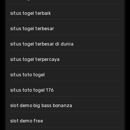
situs togel terbaik
situs togel terbesar
situs togel terbesar di dunia
situs togel terpercaya
situs toto togel
situs toto togel 176
slot demo big bass bonanza
slot demo free