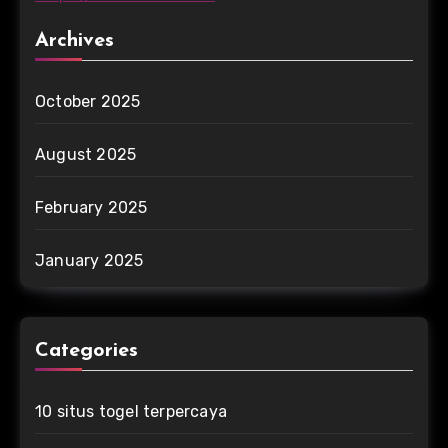
Archives
October 2025
August 2025
February 2025
January 2025
Categories
10 situs togel terpercaya