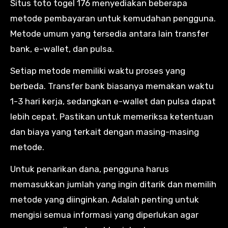
Situs toto togel 176 menyediakan beberapa
metode pembayaran untuk kemudahan pengguna.
Metode umum yang tersedia antara lain transfer
bank, e-wallet, dan pulsa.
Setiap metode memiliki waktu proses yang
berbeda. Transfer bank biasanya memakan waktu
1-3 hari kerja, sedangkan e-wallet dan pulsa dapat
lebih cepat. Pastikan untuk memeriksa ketentuan
dan biaya yang terkait dengan masing-masing
metode.
Untuk penarikan dana, pengguna harus
memasukkan jumlah yang ingin ditarik dan memilih
metode yang diinginkan. Adalah penting untuk
mengisi semua informasi yang diperlukan agar