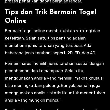
proses penarikan dapat berjalan lancar.
Tips dan Trik Bermain Togel
Online
Bermain togel online membutuhkan strategi dan
ketelitian. Salah satu tips penting adalah
memahami jenis taruhan yang tersedia. Ada
beberapa jenis taruhan, seperti 2D, 3D, dan 4D.
Pemain harus memilih jenis taruhan sesuai dengan
pemahaman dan kemampuan. Selain itu,
menggunakan angka yang memiliki makna khusus
bisa meningkatkan peluang. Banyak pemain juga
menggunakan analisis statistik untuk menentukan
angka yang mungkin muncul.