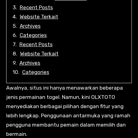
Recent Posts
Website Terkait
Archives
Categories
Recent Posts
Website Terkait
Archives
Categories
Awalnya, situs ini hanya menawarkan beberapa
jenis permainan togel. Namun, kini OLXTOTO
menyediakan berbagai pilihan dengan fitur yang
lebih lengkap. Penggunaan antarmuka yang ramah
pengguna membantu pemain dalam memilih dan
bermain.