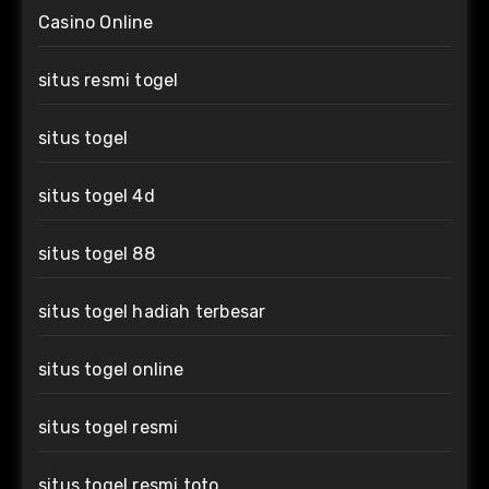
Casino Online
situs resmi togel
situs togel
situs togel 4d
situs togel 88
situs togel hadiah terbesar
situs togel online
situs togel resmi
situs togel resmi toto