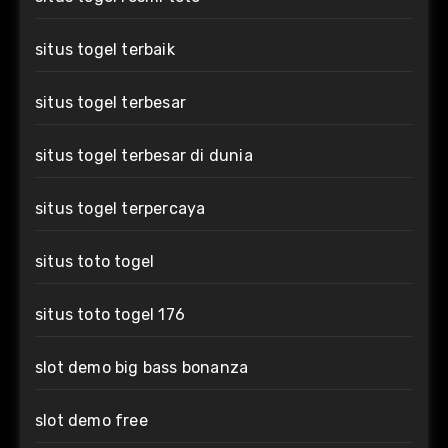
situs togel terbaik
situs togel terbesar
situs togel terbesar di dunia
situs togel terpercaya
situs toto togel
situs toto togel 176
slot demo big bass bonanza
slot demo free