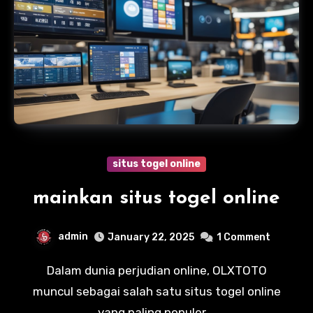
situs togel online
mainkan situs togel online
admin
January 22, 2025
1 Comment
Dalam dunia perjudian online, OLXTOTO
muncul sebagai salah satu situs togel online
yang paling populer.…