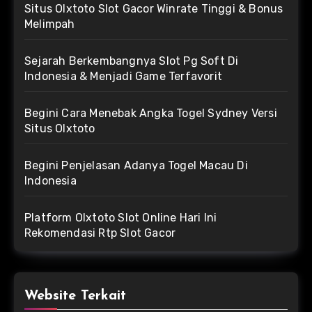
Situs Olxtoto Slot Gacor Winrate Tinggi & Bonus
Melimpah
Sejarah Berkembangnya Slot Pg Soft Di
Indonesia & Menjadi Game Terfavorit
Begini Cara Menebak Angka Togel Sydney Versi
Situs Olxtoto
Begini Penjelasan Adanya Togel Macau Di
Indonesia
Platform Olxtoto Slot Online Hari Ini
Rekomendasi Rtp Slot Gacor
Website Terkait