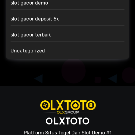
slot gacor demo
slot gacor deposit 5k
slot gacor terbaik
Uncategorized
OLXTOTO
Platform Situs Togel Dan Slot Demo #1