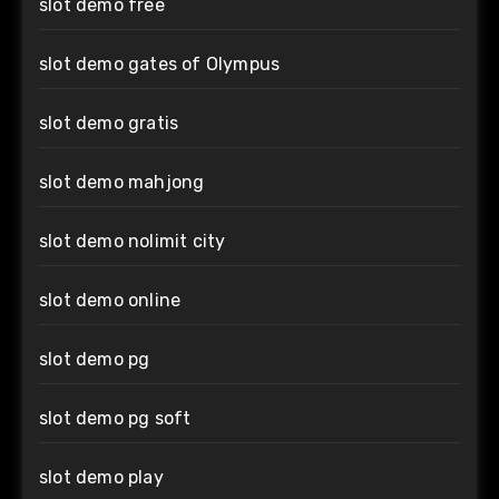
slot demo free
slot demo gates of Olympus
slot demo gratis
slot demo mahjong
slot demo nolimit city
slot demo online
slot demo pg
slot demo pg soft
slot demo play