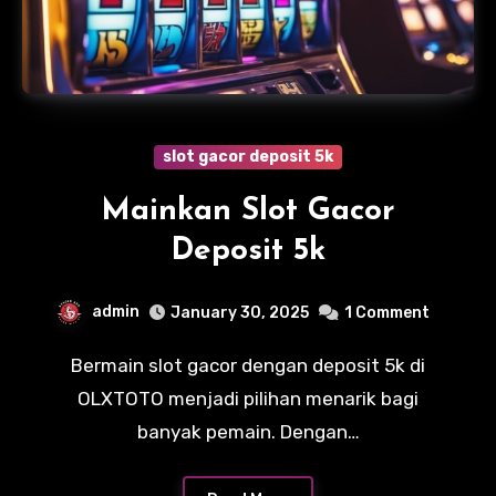
slot gacor deposit 5k
Mainkan Slot Gacor
Deposit 5k
admin
January 30, 2025
1 Comment
Bermain slot gacor dengan deposit 5k di
OLXTOTO menjadi pilihan menarik bagi
banyak pemain. Dengan…