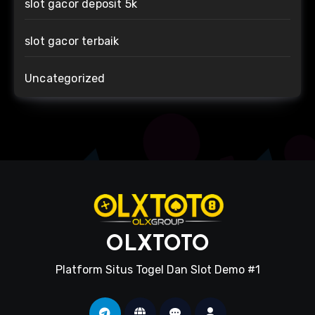
slot gacor deposit 5k
slot gacor terbaik
Uncategorized
OLXTOTO
Platform Situs Togel Dan Slot Demo #1