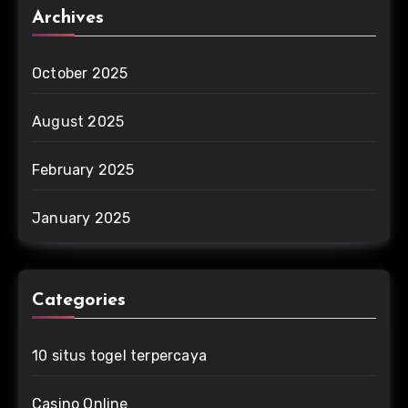
Archives
October 2025
August 2025
February 2025
January 2025
Categories
10 situs togel terpercaya
Casino Online