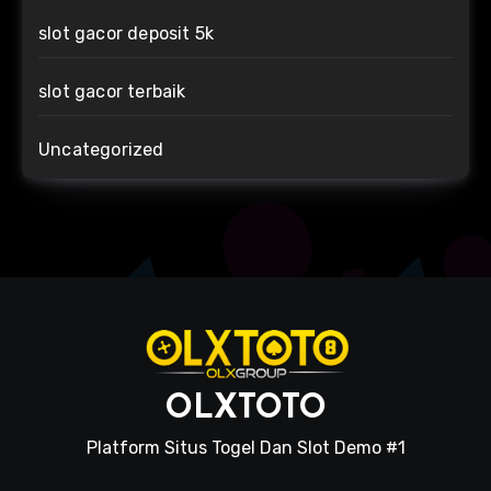
slot gacor deposit 5k
slot gacor terbaik
Uncategorized
OLXTOTO
Platform Situs Togel Dan Slot Demo #1