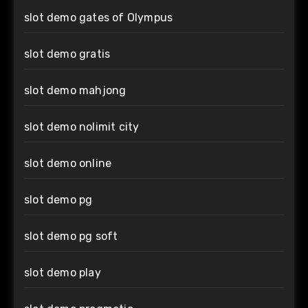
slot demo gates of Olympus
slot demo gratis
slot demo mahjong
slot demo nolimit city
slot demo online
slot demo pg
slot demo pg soft
slot demo play