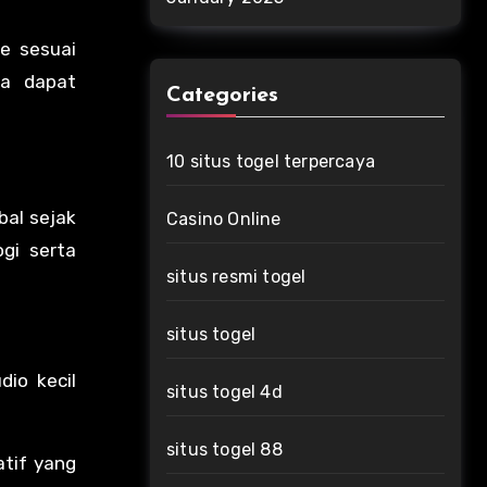
e sesuai
ca dapat
Categories
10 situs togel terpercaya
al sejak
Casino Online
ogi serta
situs resmi togel
situs togel
dio kecil
situs togel 4d
situs togel 88
atif yang