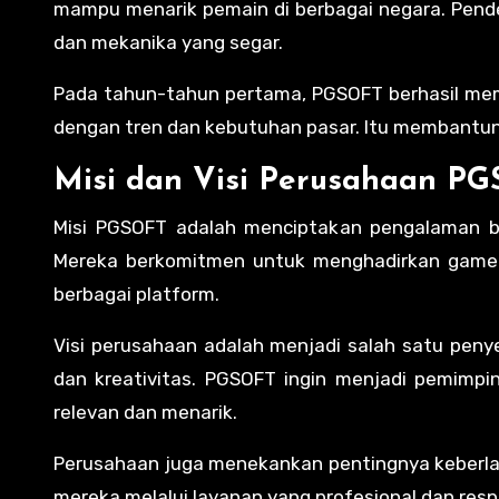
mampu menarik pemain di berbagai negara. Pen
dan mekanika yang segar.
Pada tahun-tahun pertama, PGSOFT berhasil me
dengan tren dan kebutuhan pasar. Itu membantuny
Misi dan Visi Perusahaan P
Misi PGSOFT adalah menciptakan pengalaman be
Mereka berkomitmen untuk menghadirkan game 
berbagai platform.
Visi perusahaan adalah menjadi salah satu penye
dan kreativitas. PGSOFT ingin menjadi pemimp
relevan dan menarik.
Perusahaan juga menekankan pentingnya keberla
mereka melalui layanan yang profesional dan resp