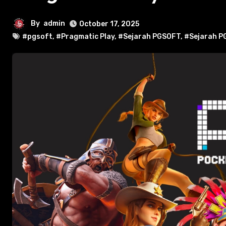
By
admin
October 17, 2025
#pgsoft
,
#Pragmatic Play
,
#Sejarah PGSOFT
,
#Sejarah P