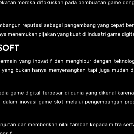
dekatan mereka difokuskan pada pembuatan game den
mbangun reputasi sebagai pengembang yang cepat ber
a menemukan pijakan yang kuat di industri game digita
GSOFT
rmain yang inovatif dan menghibur dengan teknologi 
yang bukan hanya menyenangkan tapi juga mudah di
dia game digital terbesar di dunia yang dikenal karena
in dalam inovasi game slot melalui pengembangan pro
njutan dan memberikan nilai tambah kepada mitra ser
onsif.