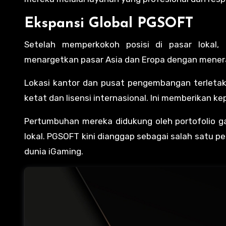
Ekspansi Global PGSOFT
Setelah memperkokoh posisi di pasar lokal,
menargetkan pasar Asia dan Eropa dengan menerapk
Lokasi kantor dan pusat pengembangan terletak
ketat dan lisensi internasional. Ini memberikan k
Pertumbuhan mereka didukung oleh portofolio ga
lokal. PGSOFT kini dianggap sebagai salah satu p
dunia iGaming.