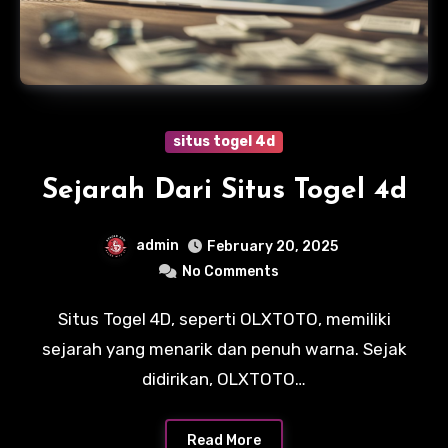
situs togel 4d
Sejarah Dari Situs Togel 4d
admin
February 20, 2025
No Comments
Situs Togel 4D, seperti OLXTOTO, memiliki
sejarah yang menarik dan penuh warna. Sejak
didirikan, OLXTOTO…
Read More