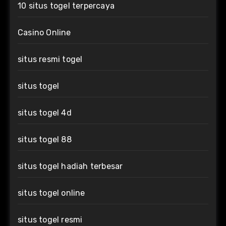
10 situs togel terpercaya
Casino Online
situs resmi togel
situs togel
situs togel 4d
situs togel 88
situs togel hadiah terbesar
situs togel online
situs togel resmi