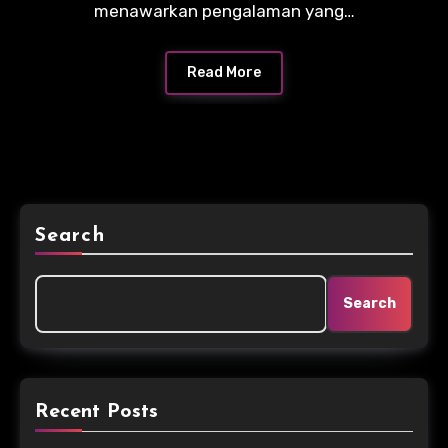
menawarkan pengalaman yang…
Read More
Search
Search
Recent Posts