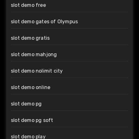
slot demo free
slot demo gates of Olympus
slot demo gratis
slot demo mahjong
slot demo nolimit city
slot demo online
slot demo pg
slot demo pg soft
slot demo play