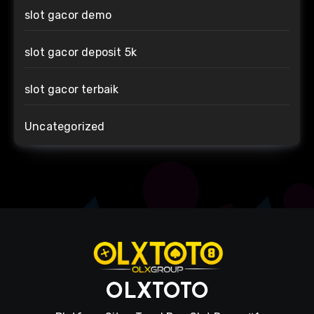
slot gacor demo
slot gacor deposit 5k
slot gacor terbaik
Uncategorized
OLXTOTO