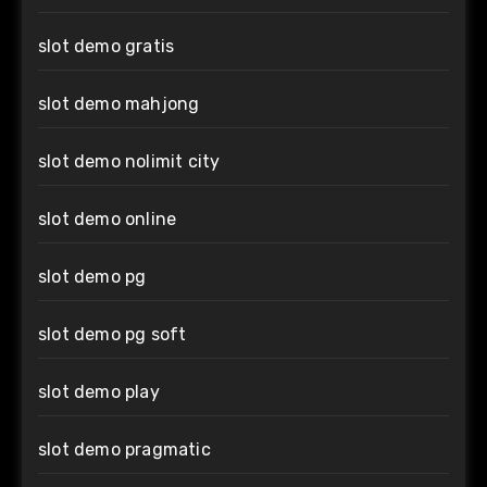
slot demo gratis
slot demo mahjong
slot demo nolimit city
slot demo online
slot demo pg
slot demo pg soft
slot demo play
slot demo pragmatic