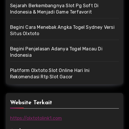
Sejarah Berkembangnya Slot Pg Soft Di
Indonesia & Menjadi Game Terfavorit
Begini Cara Menebak Angka Togel Sydney Versi
Situs Olxtoto
Begini Penjelasan Adanya Togel Macau Di
Indonesia
Platform Olxtoto Slot Online Hari Ini
Rekomendasi Rtp Slot Gacor
Website Terkait
https://olxtotolink1.com