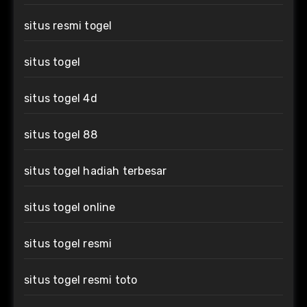
situs resmi togel
situs togel
situs togel 4d
situs togel 88
situs togel hadiah terbesar
situs togel online
situs togel resmi
situs togel resmi toto