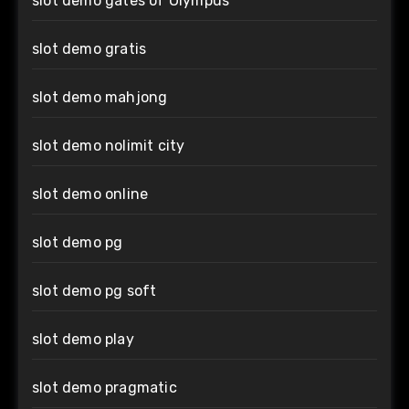
slot demo gates of Olympus
slot demo gratis
slot demo mahjong
slot demo nolimit city
slot demo online
slot demo pg
slot demo pg soft
slot demo play
slot demo pragmatic