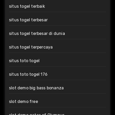
situs togel terbaik
situs togel terbesar
situs togel terbesar di dunia
situs togel terpercaya
situs toto togel
situs toto togel 176
slot demo big bass bonanza
slot demo free