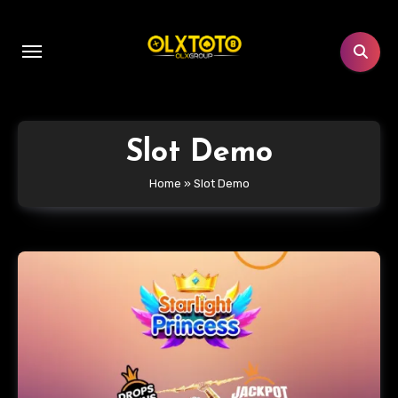
Skip
to
content
Slot Demo
Home
»
Slot Demo