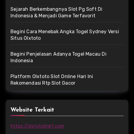
Sejarah Berkembangnya Slot Pg Soft Di
Indonesia & Menjadi Game Terfavorit
Begini Cara Menebak Angka Togel Sydney Versi
Situs Olxtoto
Begini Penjelasan Adanya Togel Macau Di
Indonesia
Platform Olxtoto Slot Online Hari Ini
Rekomendasi Rtp Slot Gacor
Website Terkait
https://olxtotolink1.com