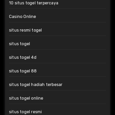
10 situs togel terpercaya
Casino Online
situs resmi togel
situs togel
situs togel 4d
situs togel 88
situs togel hadiah terbesar
situs togel online
situs togel resmi