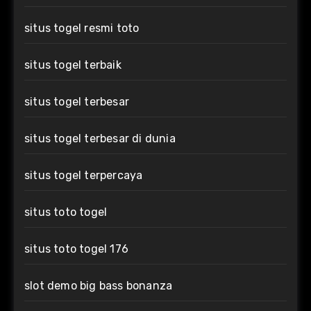
situs togel resmi toto
situs togel terbaik
situs togel terbesar
situs togel terbesar di dunia
situs togel terpercaya
situs toto togel
situs toto togel 176
slot demo big bass bonanza