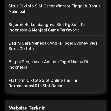
Situs Olxtoto Slot Gacor Winrate Tinggi & Bonus
Melimpah
Sejarah Berkembangnya Slot Pg Soft Di
Indonesia & Menjadi Game Terfavorit
Begini Cara Menebak Angka Togel Sydney Versi
Situs Olxtoto
Begini Penjelasan Adanya Togel Macau Di
Indonesia
Platform Olxtoto Slot Online Hari Ini
Rekomendasi Rtp Slot Gacor
Website Terkait