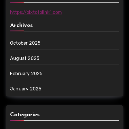
https://olxtotolink1.com
Archives
October 2025
August 2025
February 2025
January 2025
Categories