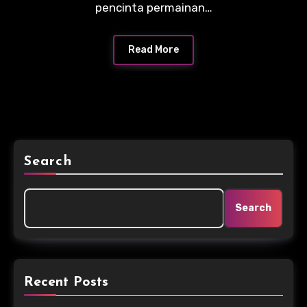
pencinta permainan…
Read More
Search
Search
Recent Posts