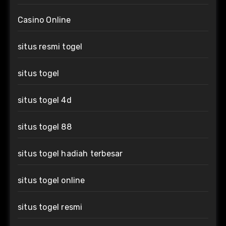
Casino Online
situs resmi togel
situs togel
situs togel 4d
situs togel 88
situs togel hadiah terbesar
situs togel online
situs togel resmi