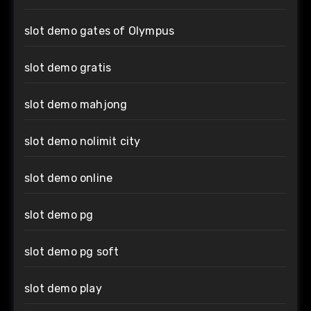
slot demo gates of Olympus
slot demo gratis
slot demo mahjong
slot demo nolimit city
slot demo online
slot demo pg
slot demo pg soft
slot demo play