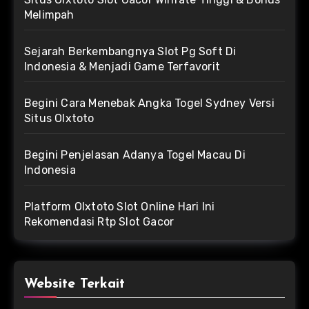
Melimpah
Sejarah Berkembangnya Slot Pg Soft Di
Indonesia & Menjadi Game Terfavorit
Begini Cara Menebak Angka Togel Sydney Versi
Situs Olxtoto
Begini Penjelasan Adanya Togel Macau Di
Indonesia
Platform Olxtoto Slot Online Hari Ini
Rekomendasi Rtp Slot Gacor
Website Terkait