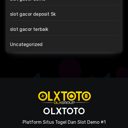
slot gacor deposit 5k
slot gacor terbaik
Uncategorized
OLXTOTO
Platform Situs Togel Dan Slot Demo #1