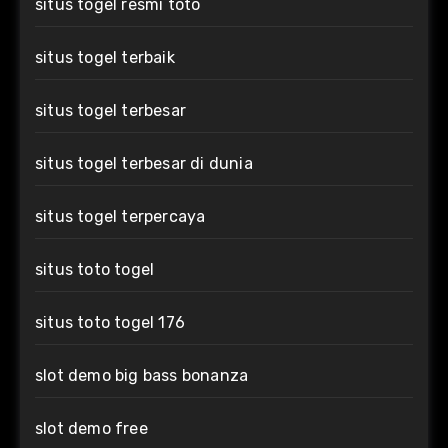
situs togel resmi toto
situs togel terbaik
situs togel terbesar
situs togel terbesar di dunia
situs togel terpercaya
situs toto togel
situs toto togel 176
slot demo big bass bonanza
slot demo free