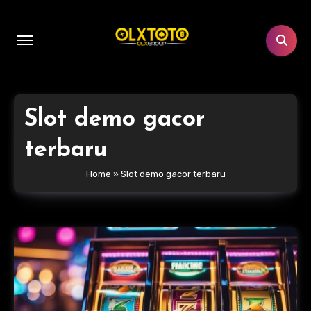
Skip
to
content
Slot demo gacor
terbaru
Home
»
Slot demo gacor terbaru