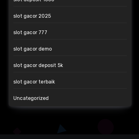
slot gacor 2025
slot gacor 777
slot gacor demo
slot gacor deposit 5k
slot gacor terbaik
Uncategorized