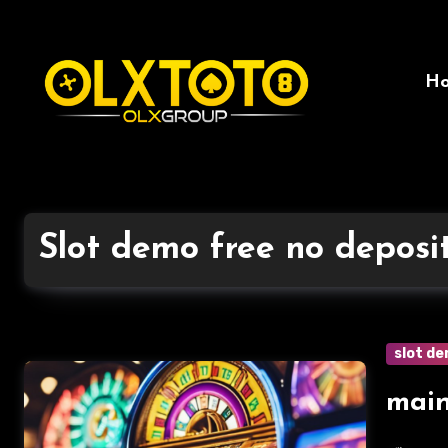
Skip
to
content
H
Slot demo free no deposi
slot de
main