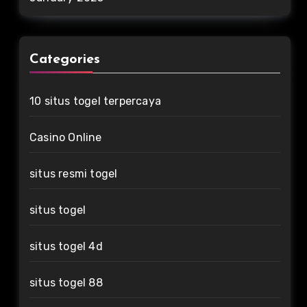
Categories
10 situs togel terpercaya
Casino Online
situs resmi togel
situs togel
situs togel 4d
situs togel 88