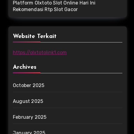
Platform Olxtoto Slot Online Hari Ini
Rekomendasi Rtp Slot Gacor
Website Terkait
https://olxtotolink1.com
Archives
October 2025
August 2025
February 2025
January 2025