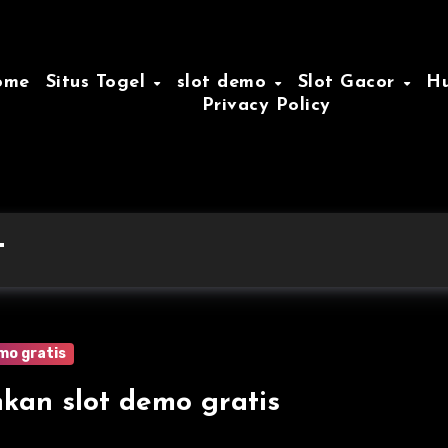
ome
Situs Togel
slot demo
Slot Gacor
Hu
Privacy Policy
t
mo gratis
kan slot demo gratis