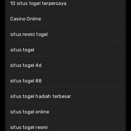
10 situs togel terpercaya
Casino Online
situs resmi togel
situs togel
situs togel 4d
situs togel 88
situs togel hadiah terbesar
situs togel online
situs togel resmi