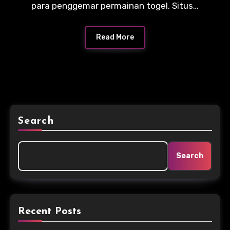
para penggemar permainan togel. Situs…
Read More
Search
Search
Recent Posts