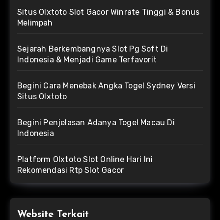
Situs Olxtoto Slot Gacor Winrate Tinggi & Bonus
Melimpah
Sejarah Berkembangnya Slot Pg Soft Di
Indonesia & Menjadi Game Terfavorit
Begini Cara Menebak Angka Togel Sydney Versi
Situs Olxtoto
Begini Penjelasan Adanya Togel Macau Di
Indonesia
Platform Olxtoto Slot Online Hari Ini
Rekomendasi Rtp Slot Gacor
Website Terkait