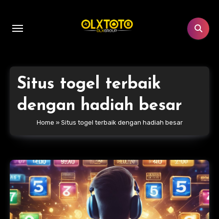
Skip
to
content
Situs togel terbaik
dengan hadiah besar
Home
»
Situs togel terbaik dengan hadiah besar