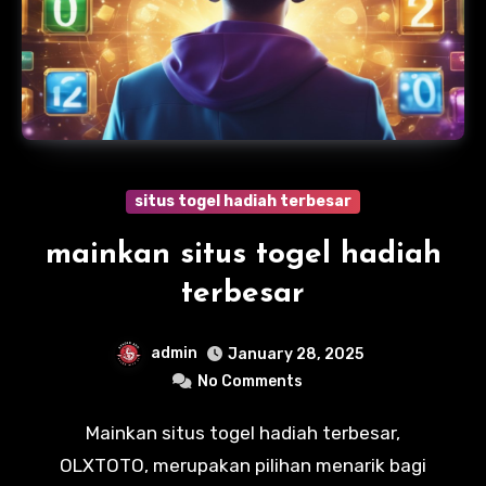
situs togel hadiah terbesar
mainkan situs togel hadiah
terbesar
admin
January 28, 2025
No Comments
Mainkan situs togel hadiah terbesar,
OLXTOTO, merupakan pilihan menarik bagi