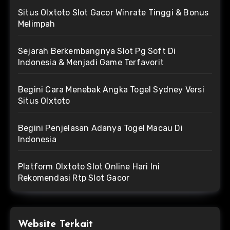
Situs Olxtoto Slot Gacor Winrate Tinggi & Bonus
Melimpah
Sejarah Berkembangnya Slot Pg Soft Di
Indonesia & Menjadi Game Terfavorit
Begini Cara Menebak Angka Togel Sydney Versi
Situs Olxtoto
Begini Penjelasan Adanya Togel Macau Di
Indonesia
Platform Olxtoto Slot Online Hari Ini
Rekomendasi Rtp Slot Gacor
Website Terkait