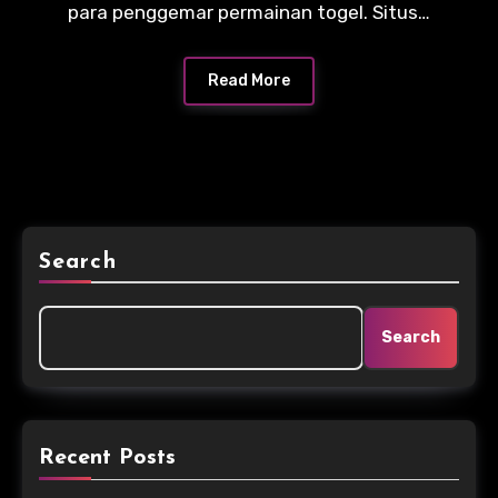
para penggemar permainan togel. Situs…
Read More
Search
Search
Recent Posts