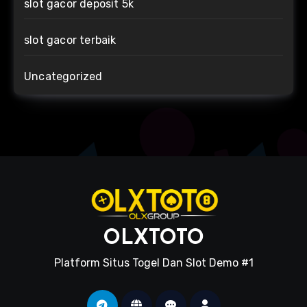
slot gacor deposit 5k
slot gacor terbaik
Uncategorized
OLXTOTO
Platform Situs Togel Dan Slot Demo #1