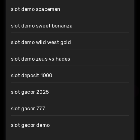
slot demo spaceman
slot demo sweet bonanza
slot demo wild west gold
slot demo zeus vs hades
slot deposit 1000
slot gacor 2025
slot gacor 777
slot gacor demo