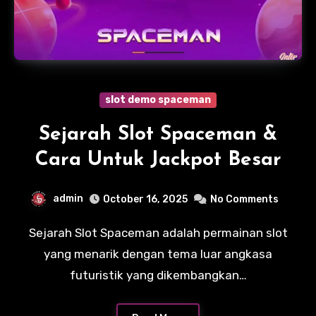
slot demo spaceman
Sejarah Slot Spaceman &
Cara Untuk Jackpot Besar
admin
October 16, 2025
No Comments
Sejarah Slot Spaceman adalah permainan slot
yang menarik dengan tema luar angkasa
futuristik yang dikembangkan…