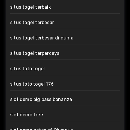
situs togel terbaik
situs togel terbesar
situs togel terbesar di dunia
situs togel terpercaya
situs toto togel
situs toto togel 176
slot demo big bass bonanza
slot demo free