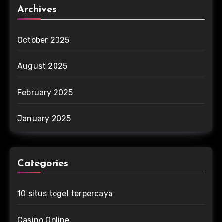
Archives
October 2025
August 2025
February 2025
January 2025
Categories
10 situs togel terpercaya
Casino Online