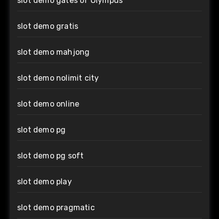
slot demo gates of Olympus
slot demo gratis
slot demo mahjong
slot demo nolimit city
slot demo online
slot demo pg
slot demo pg soft
slot demo play
slot demo pragmatic