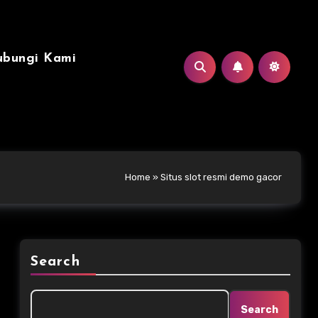
bungi Kami
Home
»
Situs slot resmi demo gacor
Search
Search