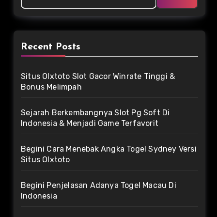
Recent Posts
Situs Olxtoto Slot Gacor Winrate Tinggi &
Bonus Melimpah
Sejarah Berkembangnya Slot Pg Soft Di
Indonesia & Menjadi Game Terfavorit
Begini Cara Menebak Angka Togel Sydney Versi
Situs Olxtoto
Begini Penjelasan Adanya Togel Macau Di
Indonesia