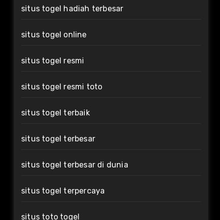
situs togel hadiah terbesar
situs togel online
situs togel resmi
situs togel resmi toto
situs togel terbaik
situs togel terbesar
situs togel terbesar di dunia
situs togel terpercaya
situs toto togel