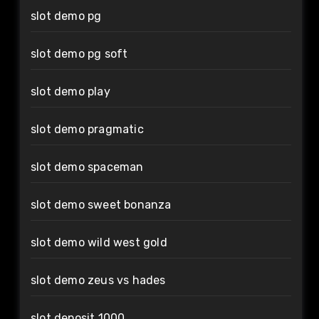
slot demo pg
slot demo pg soft
slot demo play
slot demo pragmatic
slot demo spaceman
slot demo sweet bonanza
slot demo wild west gold
slot demo zeus vs hades
slot deposit 1000