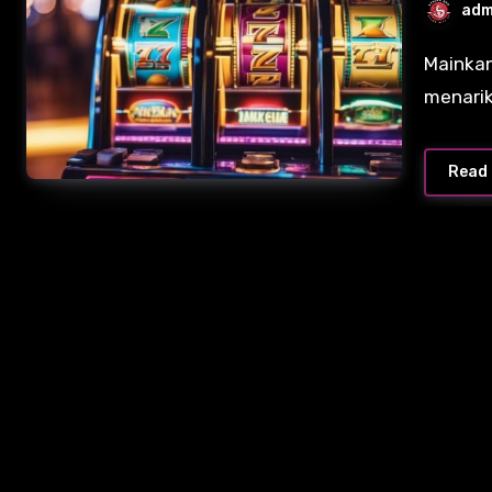
adm
Mainkan slot gacor demo di OLXTOTO menjadi pilihan
menarik
Read