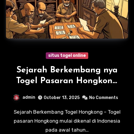
situs togel online
Sejarah Berkembang nya
Togel Pasaran Hongkong
Di Indonesia
admin
October 13, 2025
No Comments
Sejarah Berkembang Togel Hongkong – Togel
pasaran Hongkong mulai dikenal di Indonesia
pada awal tahun…