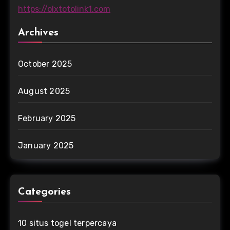
https://olxtotolink1.com
Archives
October 2025
August 2025
February 2025
January 2025
Categories
10 situs togel terpercaya