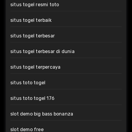
situs togel resmi toto
situs togel terbaik
situs togel terbesar
situs togel terbesar di dunia
situs togel terpercaya
situs toto togel
situs toto togel 176
slot demo big bass bonanza
slot demo free