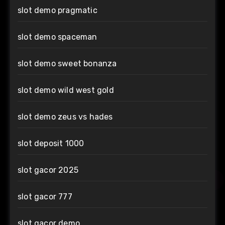
slot demo pragmatic
slot demo spaceman
slot demo sweet bonanza
slot demo wild west gold
slot demo zeus vs hades
slot deposit 1000
slot gacor 2025
slot gacor 777
slot gacor demo