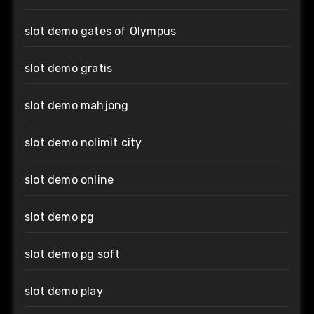
slot demo gates of Olympus
slot demo gratis
slot demo mahjong
slot demo nolimit city
slot demo online
slot demo pg
slot demo pg soft
slot demo play