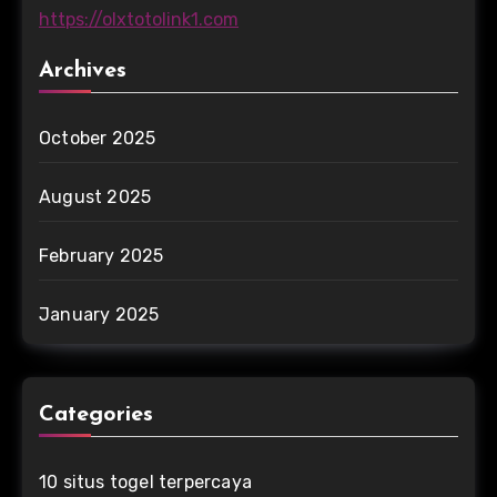
https://olxtotolink1.com
Archives
October 2025
August 2025
February 2025
January 2025
Categories
10 situs togel terpercaya