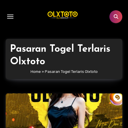
Skip
to
content
Pasaran Togel Terlaris
Olxtoto
Home
»
Pasaran Togel Terlaris Olxtoto