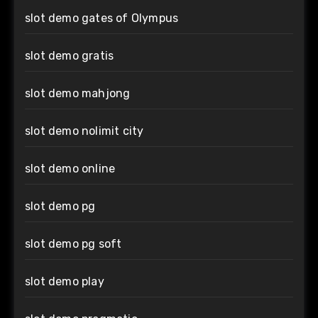
slot demo gates of Olympus
slot demo gratis
slot demo mahjong
slot demo nolimit city
slot demo online
slot demo pg
slot demo pg soft
slot demo play