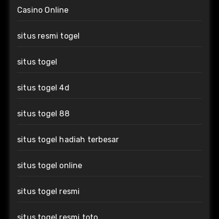
Casino Online
situs resmi togel
situs togel
situs togel 4d
situs togel 88
situs togel hadiah terbesar
situs togel online
situs togel resmi
situs togel resmi toto