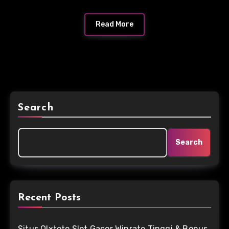
Read More
Search
Search
Recent Posts
Situs Olxtoto Slot Gacor Winrate Tinggi & Bonus