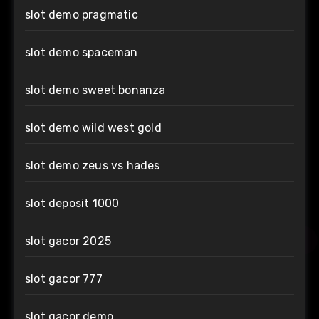
slot demo pragmatic
slot demo spaceman
slot demo sweet bonanza
slot demo wild west gold
slot demo zeus vs hades
slot deposit 1000
slot gacor 2025
slot gacor 777
slot gacor demo