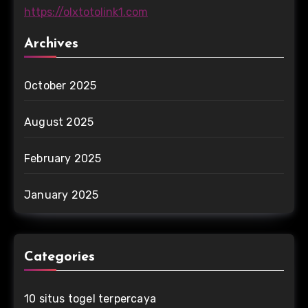
https://olxtotolink1.com
Archives
October 2025
August 2025
February 2025
January 2025
Categories
10 situs togel terpercaya