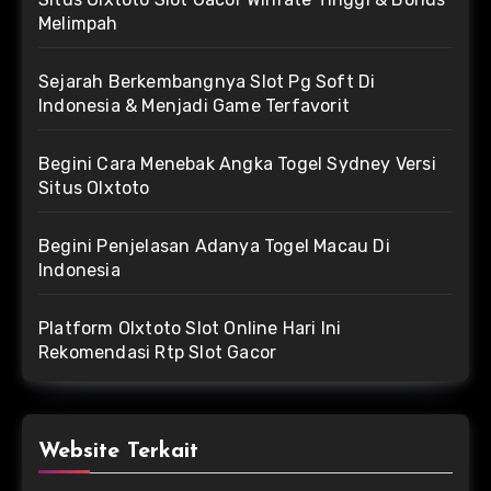
Melimpah
Sejarah Berkembangnya Slot Pg Soft Di
Indonesia & Menjadi Game Terfavorit
Begini Cara Menebak Angka Togel Sydney Versi
Situs Olxtoto
Begini Penjelasan Adanya Togel Macau Di
Indonesia
Platform Olxtoto Slot Online Hari Ini
Rekomendasi Rtp Slot Gacor
Website Terkait