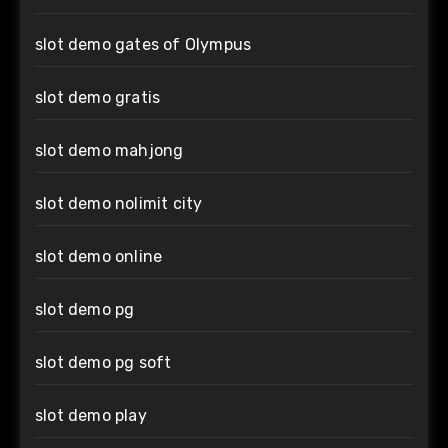
slot demo gates of Olympus
slot demo gratis
slot demo mahjong
slot demo nolimit city
slot demo online
slot demo pg
slot demo pg soft
slot demo play