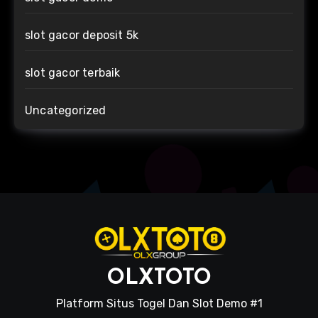
slot gacor deposit 5k
slot gacor terbaik
Uncategorized
OLXTOTO
Platform Situs Togel Dan Slot Demo #1