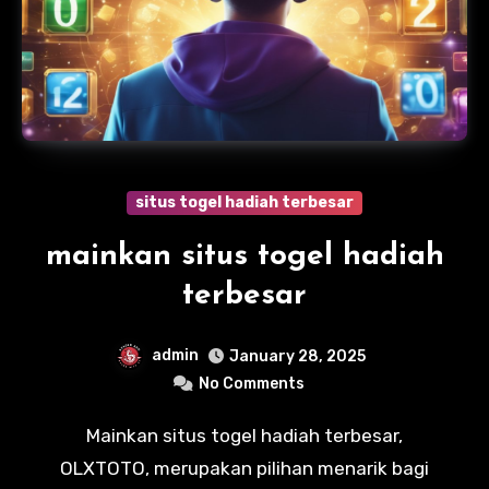
situs togel hadiah terbesar
mainkan situs togel hadiah
terbesar
admin
January 28, 2025
No Comments
Mainkan situs togel hadiah terbesar,
OLXTOTO, merupakan pilihan menarik bagi