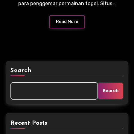
para penggemar permainan togel. Situs…
Read More
Search
Search
Recent Posts