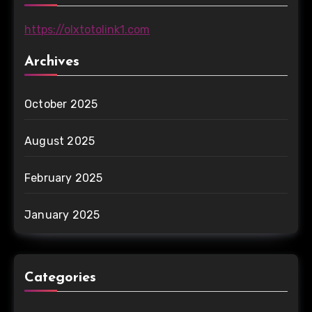
https://olxtotolink1.com
Archives
October 2025
August 2025
February 2025
January 2025
Categories