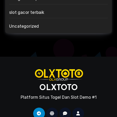
slot gacor terbaik
Uncategorized
OLXTOTO
Platform Situs Togel Dan Slot Demo #1