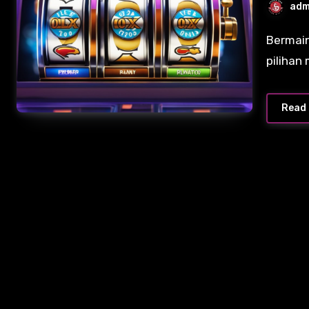
adm
Bermain slot demo dari Nolimit City di OLXTOTO menjadi
pilihan
Read