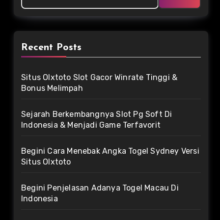
Recent Posts
Situs Olxtoto Slot Gacor Winrate Tinggi &
Bonus Melimpah
Sejarah Berkembangnya Slot Pg Soft Di
Indonesia & Menjadi Game Terfavorit
Begini Cara Menebak Angka Togel Sydney Versi
Situs Olxtoto
Begini Penjelasan Adanya Togel Macau Di
Indonesia