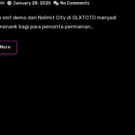
in
January 28, 2025
No Comments
 menarik bagi para pencinta permainan…
 More