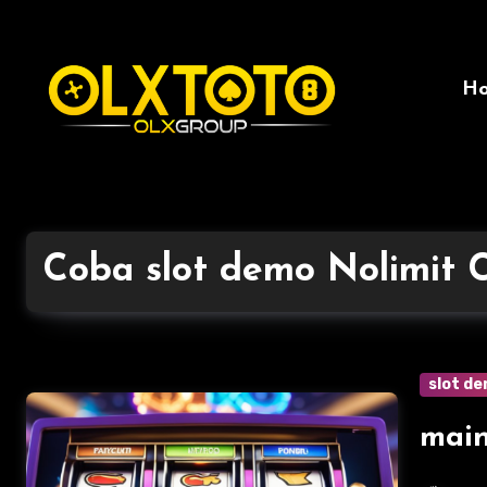
Skip
to
content
H
Coba slot demo Nolimit C
slot de
main