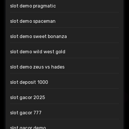
slot demo pragmatic
slot demo spaceman
slot demo sweet bonanza
slot demo wild west gold
slot demo zeus vs hades
slot deposit 1000
slot gacor 2025
slot gacor 777
slot gacor demo