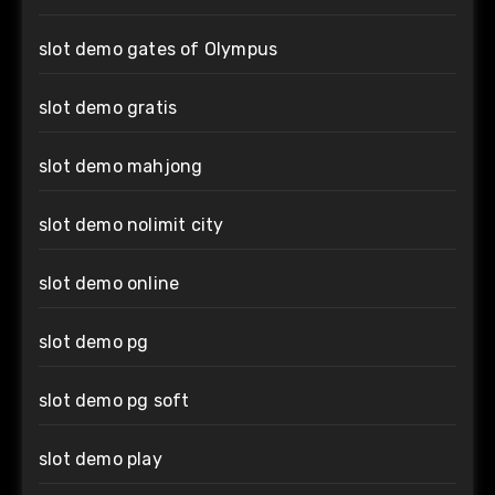
slot demo gates of Olympus
slot demo gratis
slot demo mahjong
slot demo nolimit city
slot demo online
slot demo pg
slot demo pg soft
slot demo play