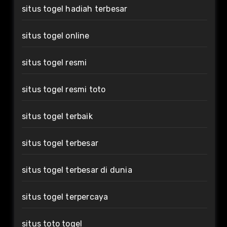
situs togel hadiah terbesar
situs togel online
situs togel resmi
situs togel resmi toto
situs togel terbaik
situs togel terbesar
situs togel terbesar di dunia
situs togel terpercaya
situs toto togel