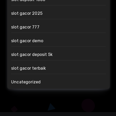
slot gacor 2025
slot gacor 777
slot gacor demo
slot gacor deposit 5k
slot gacor terbaik
Uncategorized