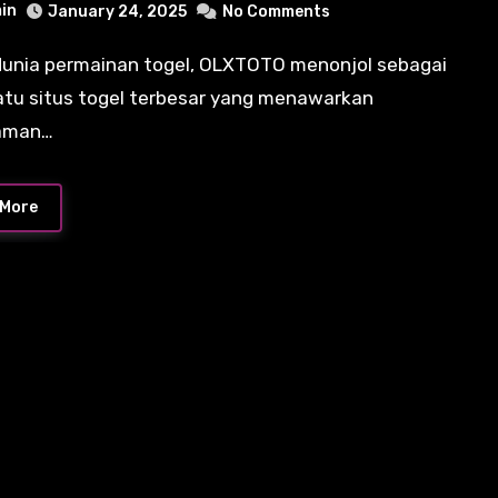
in
January 24, 2025
No Comments
atu situs togel terbesar yang menawarkan
aman…
 More