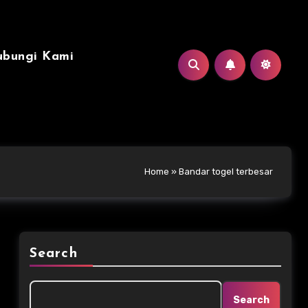
bungi Kami
Home
»
Bandar togel terbesar
Search
Search