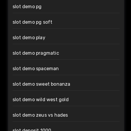
slot demo pg
slot demo pg soft
slot demo play
slot demo pragmatic
slot demo spaceman
slot demo sweet bonanza
slot demo wild west gold
slot demo zeus vs hades
slot deposit 1000