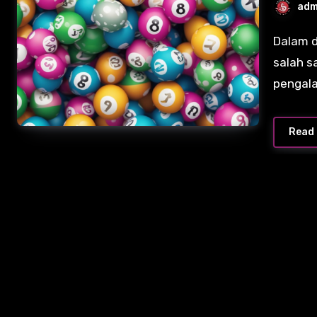
adm
Dalam dunia permainan togel, OLXTOTO menonjol sebagai
salah s
pengal
Read