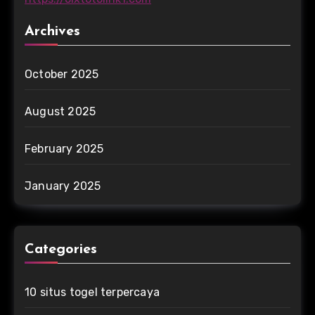
Archives
October 2025
August 2025
February 2025
January 2025
Categories
10 situs togel terpercaya