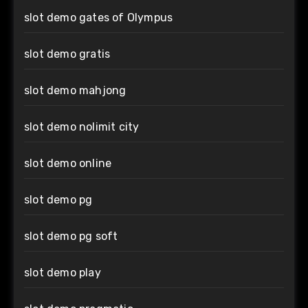
slot demo gates of Olympus
slot demo gratis
slot demo mahjong
slot demo nolimit city
slot demo online
slot demo pg
slot demo pg soft
slot demo play