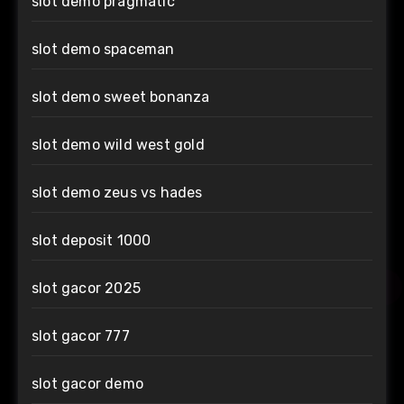
slot demo pragmatic
slot demo spaceman
slot demo sweet bonanza
slot demo wild west gold
slot demo zeus vs hades
slot deposit 1000
slot gacor 2025
slot gacor 777
slot gacor demo