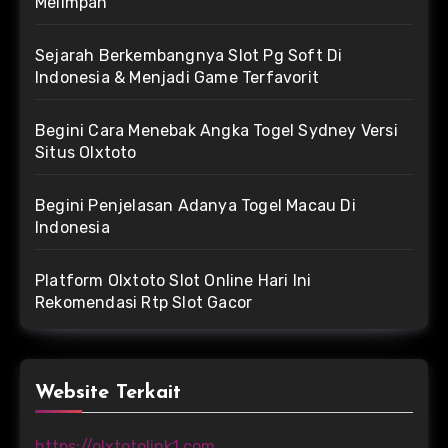
Melimpah
Sejarah Berkembangnya Slot Pg Soft Di
Indonesia & Menjadi Game Terfavorit
Begini Cara Menebak Angka Togel Sydney Versi
Situs Olxtoto
Begini Penjelasan Adanya Togel Macau Di
Indonesia
Platform Olxtoto Slot Online Hari Ini
Rekomendasi Rtp Slot Gacor
Website Terkait
https://olxtotolink1.com