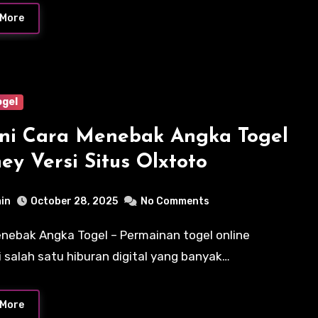
 More
ogel
ni Cara Menebak Angka Togel
ey Versi Situs Olxtoto
in
October 28, 2025
No Comments
 salah satu hiburan digital yang banyak…
 More