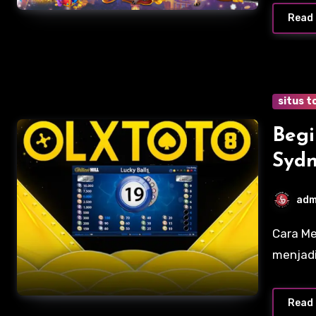
Read
situs t
Begi
Sydn
adm
Cara Menebak Angka Togel – Permainan togel online
menjadi
Read