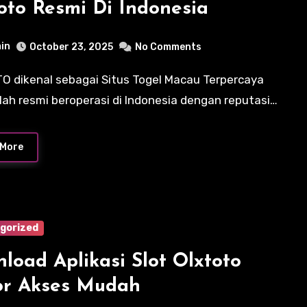
oto Resmi Di Indonesia
in
October 23, 2025
No Comments
lah resmi beroperasi di Indonesia dengan reputasi…
 More
gorized
load Aplikasi Slot Olxtoto
or Akses Mudah