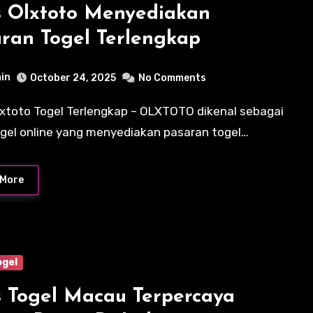
s Olxtoto Menyediakan
ran Togel Terlengkap
in
October 24, 2025
No Comments
ogel online yang menyediakan pasaran togel…
 More
ogel
s Togel Macau Terpercaya