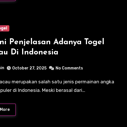
ogel
ni Penjelasan Adanya Togel
u Di Indonesia
in
October 27, 2025
No Comments
puler di Indonesia. Meski berasal dari…
 More