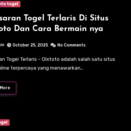
oto togel
saran Togel Terlaris Di Situs
oto Dan Cara Bermain nya
in
October 25, 2025
No Comments
nline terpercaya yang menawarkan…
 More
ogel