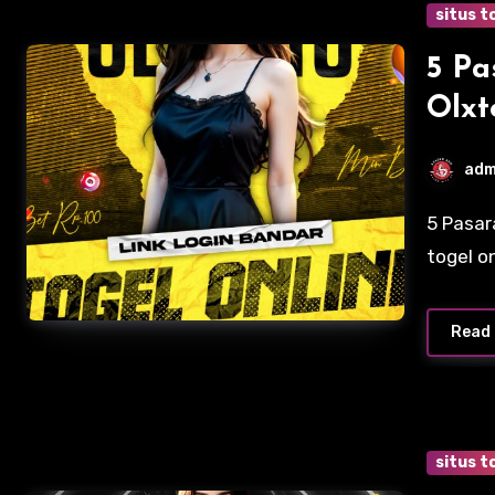
situs t
5 Pa
Olxt
adm
5 Pasaran Togel Terlaris – Olxtoto adalah salah satu situs
togel o
Read
situs t