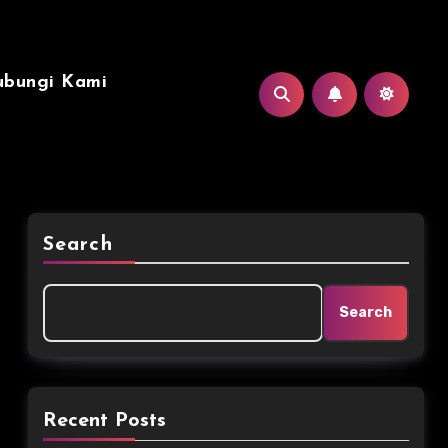
bungi Kami
Search
Search
Recent Posts