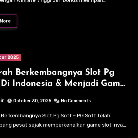
 More
acor 2025
rah Berkembangnya Slot Pg
 Di Indonesia & Menjadi Game
avorit
in
October 30, 2025
No Comments
bang pesat sejak memperkenalkan game slot-nya…